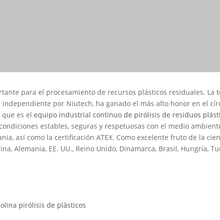
ortante para el procesamiento de recursos plásticos residuales. La
t
 independiente por Niutech, ha ganado el más alto honor en el cír
 que es el
equipo industrial continuo de pirólisis de residuos plást
condiciones estables, seguras y respetuosas con el medio ambiente
mania, así como la certificación ATEX. Como excelente fruto de la cie
na, Alemania, EE. UU., Reino Unido, Dinamarca, Brasil, Hungría, Turq
solina
pirólisis de plásticos