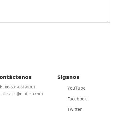
ontáctenos
Síganos
l: +86-531-86196301
YouTube
ail:
sales@niutech.com
Facebook
Twitter