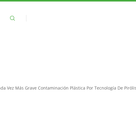
ar
Productos
Sobre nosotros
Noticias
ada Vez Más Grave Contaminación Plástica Por Tecnología De Pirólis