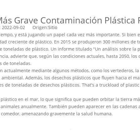
ás Grave Contaminación Plástica Po
n: 2022-09-02 Origen:
Sitio
 tiempo, y está jugando un papel cada vez más importante. Si bien e
dad creciente de plástico. En 2015 se produjeron 300 millones de 
oneladas de plástico. Un informe titulado "Un análisis sobre la pr
cia, advierte que, según las condiciones actuales, hasta 2050, los 
s de toneladas.
an actualmente mediante algunos métodos, como los vertederos, l
és ambiental. Además, los desechos plásticos que fluyen hacia el m
es de toneladas de desechos plásticos. That's a truckload of plasti
lástico en el mar, lo que significa que pueden orbitar la tierra m
 animales anualmente. También pueden aparecer en las cadenas al
 del comedor, amenazando gravemente la salud humana.